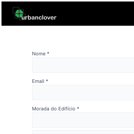
Skip
to
content
Nome
*
Email
*
Morada do Edifício
*